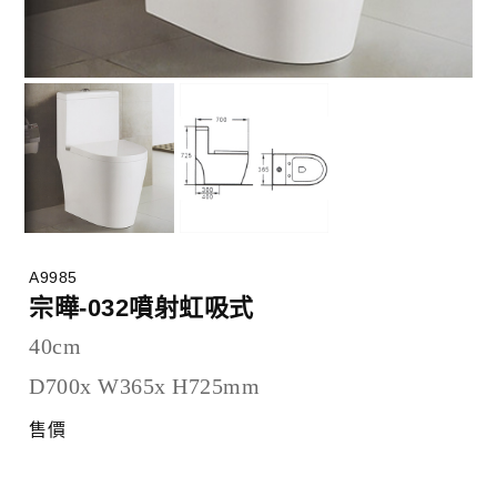
A9985
宗曄-032噴射虹吸式
40cm
D700x W365x H725mm
售價