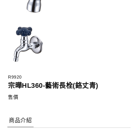
R9920
宗曄HL360-藝術長栓(鉻丈青)
售價
商品介紹