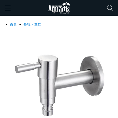
搜尋
首頁
長栓、立栓