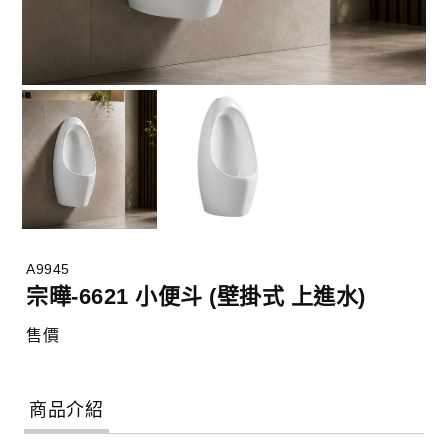
A9945
宗曄-6621 小便斗 (壁掛式 上進水)
售價
商品介紹