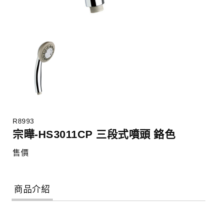
R8993
宗曄-HS3011CP 三段式噴頭 鉻色
售價
商品介紹