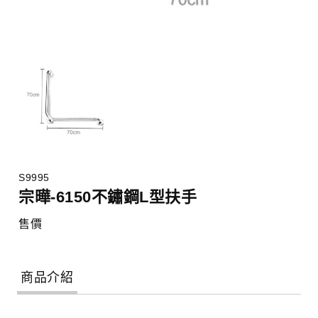
S9995
宗曄-6150不鏽鋼L型扶手
售價
商品介紹