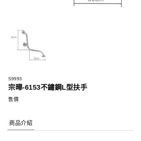
S9993
宗曄-6153不鏽鋼L型扶手
售價
商品介紹