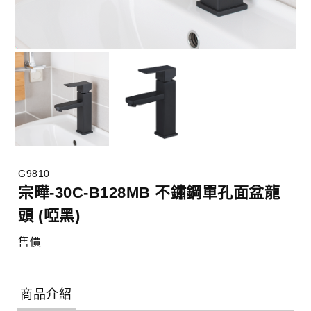
G9810
宗曄-30C-B128MB 不鏽鋼單孔面盆龍
頭 (啞黑)
售價
商品介紹