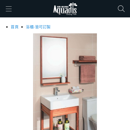
搜尋
首頁
浴櫃-皆可訂製